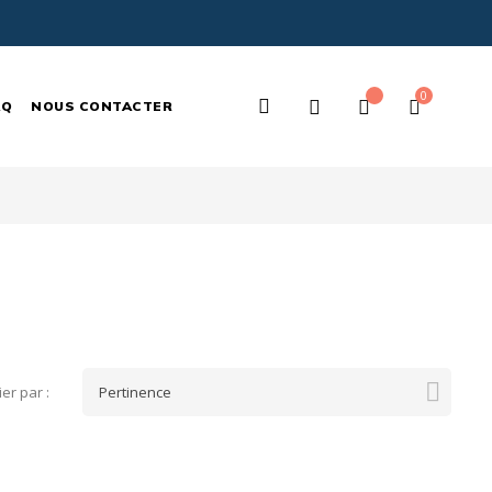
0
Rechercher
AQ
NOUS CONTACTER
ici...

ier par :
Pertinence