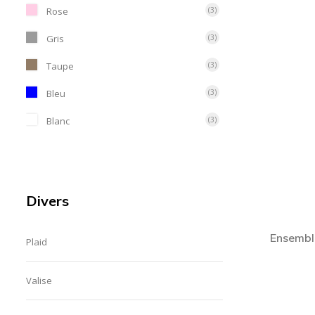
Rose
(3)
Gris
(3)
Taupe
(3)
Bleu
(3)
Blanc
(3)
Anis
(3)
Divers
Ensembl
Plaid
Valise