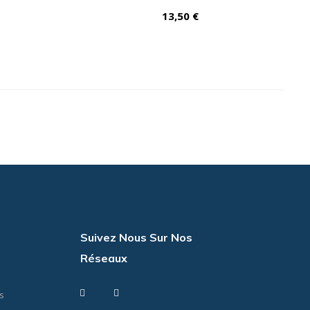
Prix
13,50 €
s
Suivez Nous Sur Nos
Réseaux
Facebook
Instagram
s