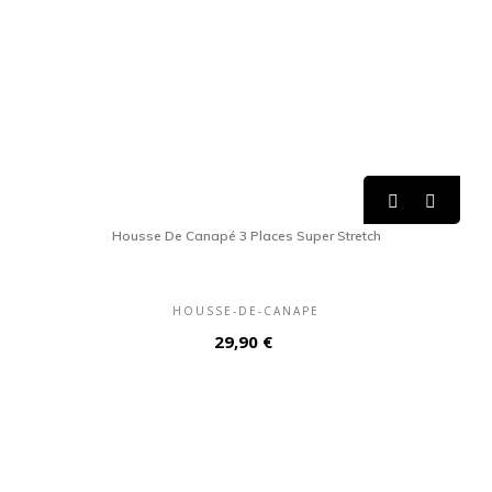


Housse De Canapé 3 Places Super Stretch
HOUSSE-DE-CANAPE
Prix
29,90 €