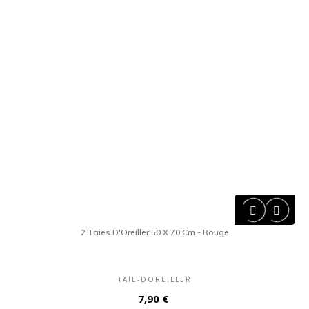


2 Taies D'Oreiller 50 X 70 Cm - Rouge
TAIE-DOREILLER
Prix
7,90 €