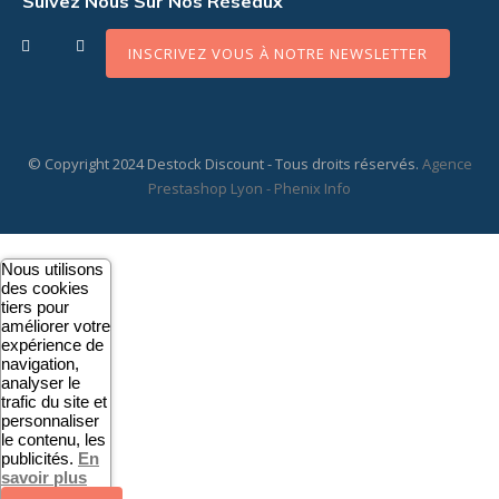
Suivez Nous Sur Nos Réseaux
Facebook
Instagram
INSCRIVEZ VOUS À NOTRE NEWSLETTER
© Copyright 2024 Destock Discount - Tous droits réservés.
Agence
Prestashop Lyon - Phenix Info
Nous utilisons
des cookies
tiers pour
améliorer votre
expérience de
navigation,
analyser le
trafic du site et
personnaliser
le contenu, les
publicités.
En
savoir plus