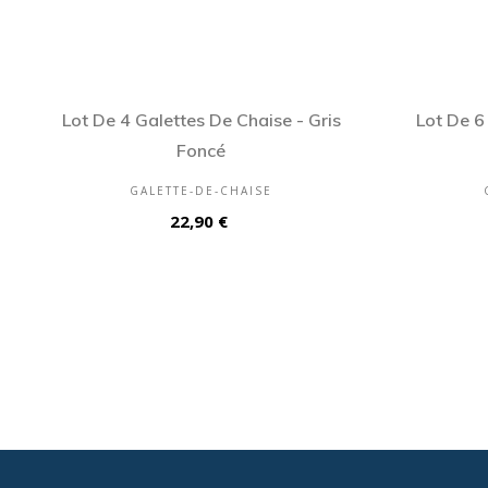
Lot De 4 Galettes De Chaise - Gris
Lot De 6
Foncé
GALETTE-DE-CHAISE
Prix
22,90 €