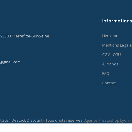
Information
Livraison
 93380, Pierrefitte-Sur-Seine
Mentions Légale
CGV - CGU
t@gmail.com
À Propos
FAQ
Contact
t 2024 Destock Discount - Tous droits réservés.
Agence Prestashop Lyon - 