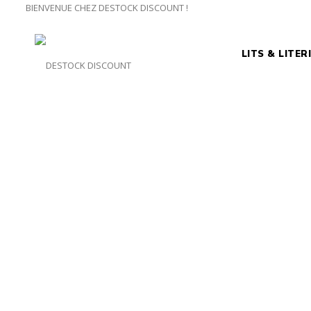
BIENVENUE CHEZ DESTOCK DISCOUNT !
LITS & LITER
Accueil
Maison & Déco
Housse et Galette de chais