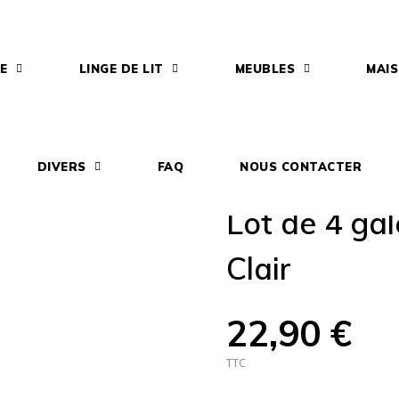
IE
LINGE DE LIT
MEUBLES
MAI
e
Galette de chaise
Lot De 4 Galettes De Chaise - Gris Clair
DIVERS
FAQ
NOUS CONTACTER
Lot de 4 gal
Clair
22,90 €
TTC