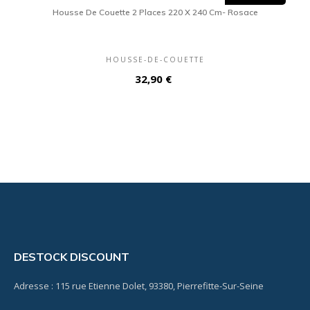
Housse De Couette 2 Places 220 X 240 Cm- Rosace
HOUSSE-DE-COUETTE
Prix
32,90 €
DESTOCK DISCOUNT
Adresse : 115 rue Etienne Dolet, 93380, Pierrefitte-Sur-Seine