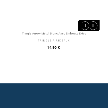


Tringle Arrow Métal Blanc Avec Embouts Déco
TRINGLE-À-RIDEAUX
Prix
14,90 €