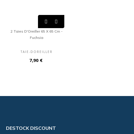


2 Taies D'Oreiller 65 X 65 Cm -
Fuchsia
TAIE-DOREILLER
Prix
7,90 €
DESTOCK DISCOUNT