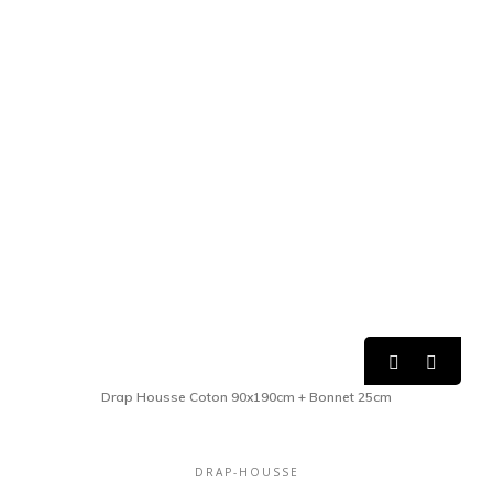


Drap Housse Coton 90x190cm + Bonnet 25cm
DRAP-HOUSSE