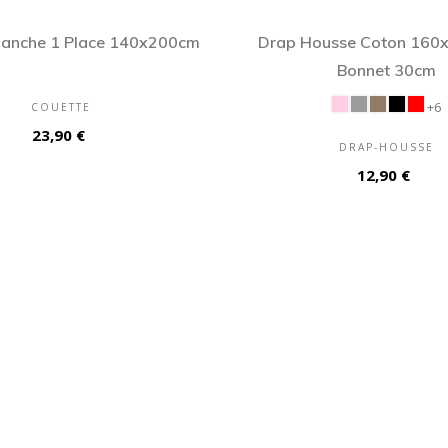
lanche 1 Place 140x200cm
Drap Housse Coton 160
Bonnet 30cm
+6
COUETTE
Prix
23,90 €
DRAP-HOUSSE
Prix
12,90 €