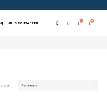
0
Rechercher
AQ
NOUS CONTACTER
ici...

ier par :
Pertinence