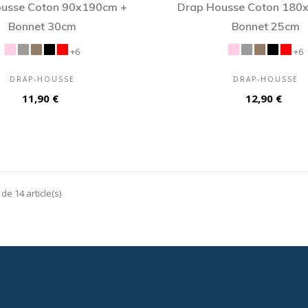
usse Coton 90x190cm +
Drap Housse Coton 180
Bonnet 30cm
Bonnet 25cm
+6
+6
DRAP-HOUSSE
DRAP-HOUSSE
Prix
Prix
11,90 €
12,90 €
de 14 article(s)