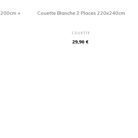
x200cm +
Couette Blanche 2 Places 220x240cm
COUETTE
Prix
29,90 €