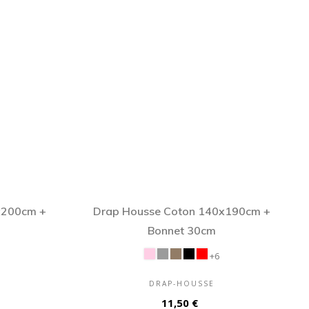
x200cm +
Drap Housse Coton 140x190cm +
Bonnet 30cm
+6
DRAP-HOUSSE
Prix
11,50 €