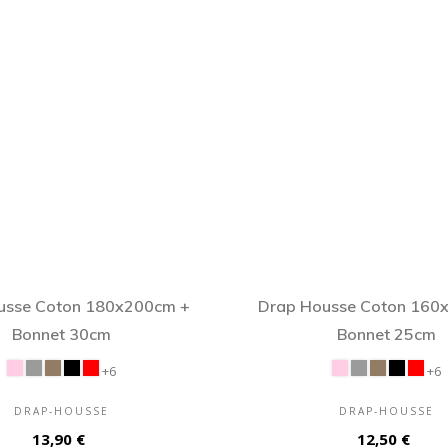
usse Coton 180x200cm +
Drap Housse Coton 160
Bonnet 30cm
Bonnet 25cm
+6
+6
DRAP-HOUSSE
DRAP-HOUSSE
Prix
Prix
13,90 €
12,50 €