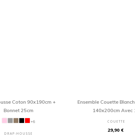
usse Coton 90x190cm +
Ensemble Couette Blanch
Bonnet 25cm
140x200cm Avec 1
+6
COUETTE
Prix
29,90 €
DRAP-HOUSSE